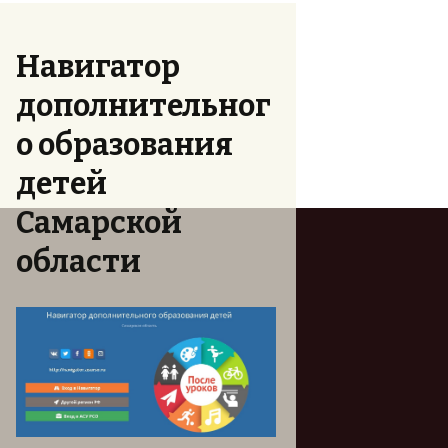
и
в
ы
Навигатор
дополнительног
о образования
детей
Самарской
области