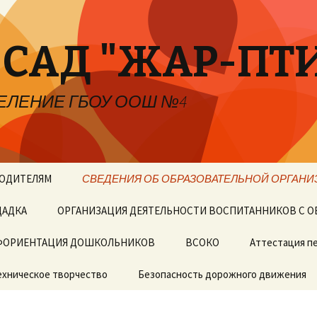
 САД "ЖАР-ПТ
ЕЛЕНИЕ ГБОУ ООШ №4
РОДИТЕЛЯМ
СВЕДЕНИЯ ОБ ОБРАЗОВАТЕЛЬНОЙ ОРГАНИ
ЩАДКА
едложения
ОРГАНИЗАЦИЯ ДЕЯТЕЛЬНОСТИ ВОСПИТАННИКОВ С О
Основные сведения
ФОРИЕНТАЦИЯ ДОШКОЛЬНИКОВ
Структура и органы
ВСОКО
Аттестация п
управления
образовательной
ехническое творчество
организацией
Безопасность дорожного движения
Документы
Приказы о зачислен
воспитанников