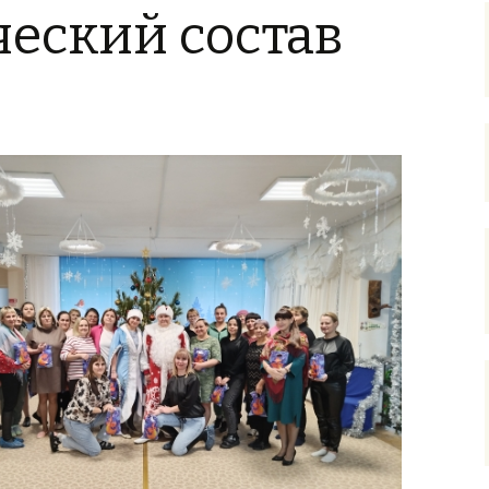
еский состав
Образование
Руководство.
Педагогический
(научно-
педагогический)
состав
Материально-
техническое
обеспечение и
оснащенность
образовательного
процесса
Платные
образовательные
услуги
Финансово-
хозяйственная
деятельность