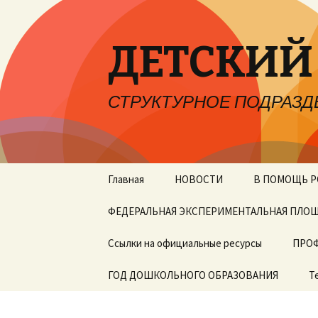
ДЕТСКИЙ
СТРУКТУРНОЕ ПОДРАЗД
Перейти
Главная
НОВОСТИ
В ПОМОЩЬ 
к
содержимому
ФЕДЕРАЛЬНАЯ ЭКСПЕРИМЕНТАЛЬНАЯ ПЛО
Отзывы и пр
Ссылки на официальные ресурсы
ПРО
Министерство
ГОД ДОШКОЛЬНОГО ОБРАЗОВАНИЯ
Т
просвещения РФ
Министерство