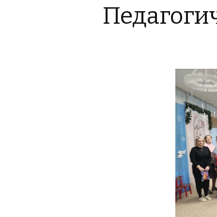
Педагогич
образования и науки РФ
Министерство
образования и науки
Самарской области
ГБОУ ООШ №4